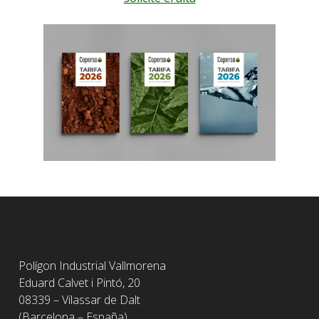
Polígon Industrial Vallmorena
Eduard Calvet i Pintó, 20
08339 – Vilassar de Dalt
(Barcelona – España)