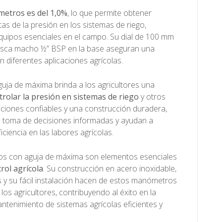
metros es del 1,0%
, lo que permite obtener
as de la presión en los sistemas de riego,
equipos esenciales en el campo. Su dial de 100 mm
osca macho ½” BSP en la base aseguran una
en diferentes aplicaciones agrícolas.
ja de máxima brinda a los agricultores una
trolar la presión en sistemas de riego
y otros
ciones confiables y una construcción duradera,
a toma de decisiones informadas y ayudan a
iciencia en las labores agrícolas.
os con aguja de máxima son elementos esenciales
rol agrícola
. Su construcción en acero inoxidable,
s y su fácil instalación hacen de estos manómetros
los agricultores, contribuyendo al éxito en la
antenimiento de sistemas agrícolas eficientes y