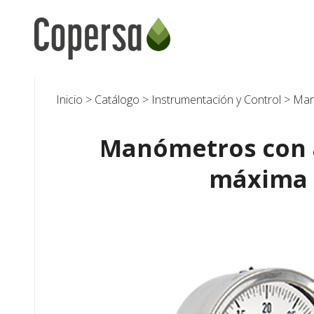
Skip
to
content
Inicio
>
Catálogo
>
Instrumentación y Control
>
Man
Manómetros con 
máxima