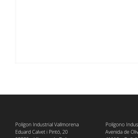
Polígon Industrial Vallmorena
Polígono Indus
Eduard Calvet i Pintó, 20
Avenida de Oli