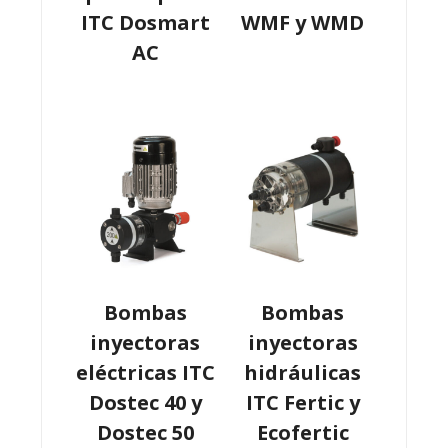
ITC Dosmart
WMF y WMD
AC
Bombas
Bombas
inyectoras
inyectoras
eléctricas ITC
hidráulicas
Dostec 40 y
ITC Fertic y
Dostec 50
Ecofertic