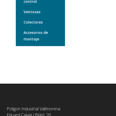
control
Ventosas
Colectores
Accesorios de
montaje
Polígon Industrial Vallmorena
Eduard Calvet i Pintó, 20