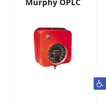
Murphy OPLC
Ab