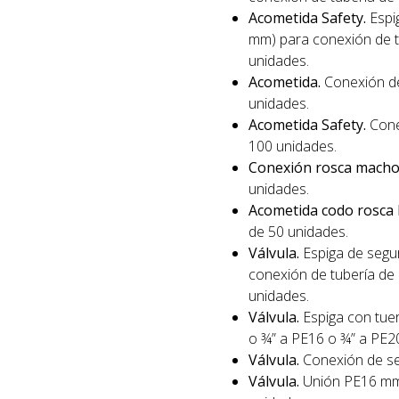
Acometida Safety.
Espi
mm) para conexión de t
unidades.
Acometida.
Conexión de
unidades.
Acometida Safety.
Cone
100 unidades.
Conexión rosca macho
unidades.
Acometida codo rosca
de 50 unidades.
Válvula.
Espiga de segu
conexión de tubería de
unidades.
Válvula.
Espiga con tue
o ¾” a PE16 o ¾” a PE2
Válvula.
Conexión de se
Válvula.
Unión PE16 mm