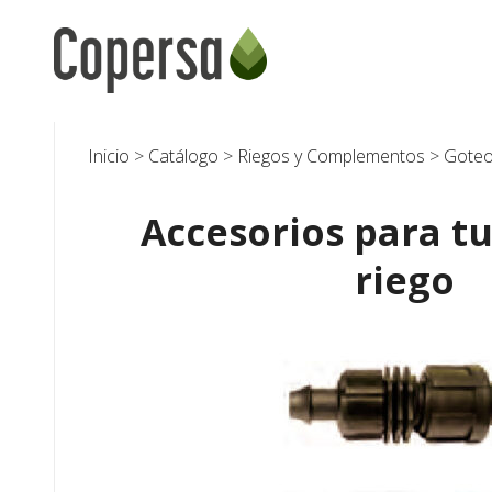
Skip
to
content
Inicio
>
Catálogo
>
Riegos y Complementos
>
Gote
Accesorios para t
riego