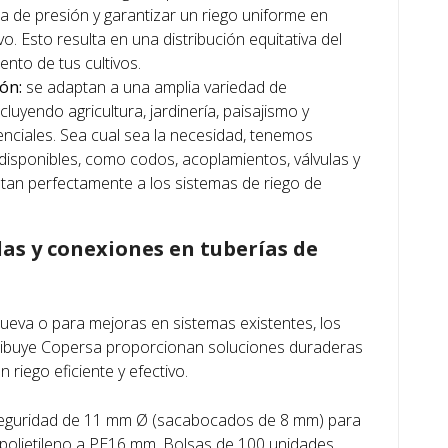
da de presión y garantizar un riego uniforme en
vo. Esto resulta en una distribución equitativa del
ento de tus cultivos.
ión:
se adaptan a una amplia variedad de
cluyendo agricultura, jardinería, paisajismo y
enciales. Sea cual sea la necesidad, tenemos
disponibles, como codos, acoplamientos, válvulas y
tan perfectamente a los sistemas de riego de
as y conexiones en tuberías de
nueva o para mejoras en sistemas existentes, los
tribuye Copersa proporcionan soluciones duraderas
 riego eficiente y efectivo.
eguridad de 11 mm Ø (sacabocados de 8 mm) para
polietileno a PE16 mm. Bolsas de 100 unidades.