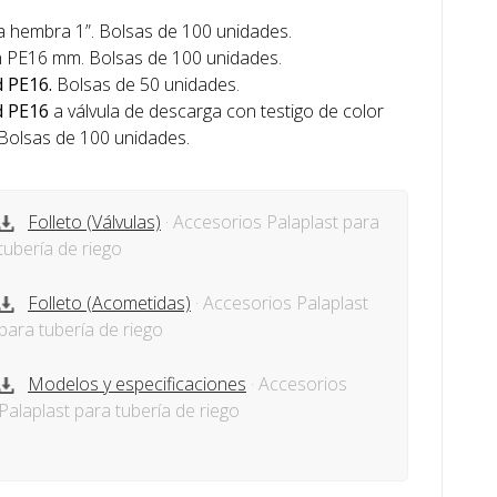
 hembra 1”. Bolsas de 100 unidades.
 PE16 mm. Bolsas de 100 unidades.
 PE16.
Bolsas de 50 unidades.
d PE16
a válvula de descarga con testigo de color
. Bolsas de 100 unidades.
Folleto (Válvulas)
· Accesorios Palaplast para
tubería de riego
Folleto (Acometidas)
· Accesorios Palaplast
para tubería de riego
Modelos y especificaciones
· Accesorios
Palaplast para tubería de riego