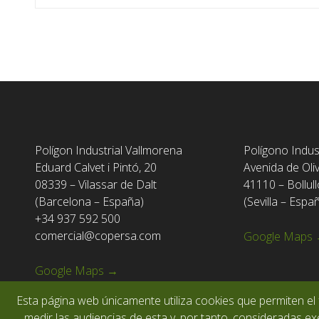
Polígon Industrial Vallmorena
Polígono Indus
Eduard Calvet i Pintó, 20
Avenida de Oli
08339 – Vilassar de Dalt
41110 – Bollull
(Barcelona – España)
(Sevilla – Espa
+34 937 592 500
comercial@copersa.com
Google Maps
Google Maps →
Esta página web únicamente utiliza cookies que permiten el 
medir las audiencias de esta y, por tanto, consideradas exe