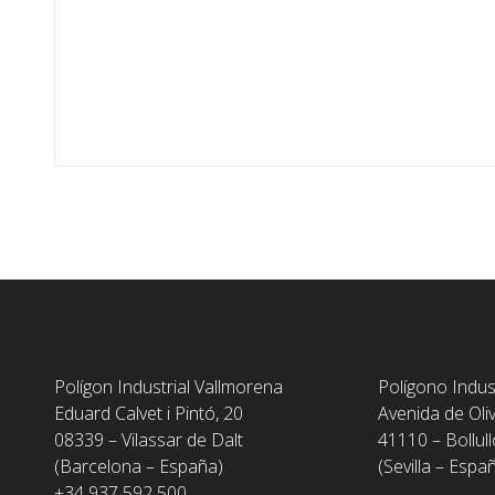
Polígon Industrial Vallmorena
Polígono Indus
Eduard Calvet i Pintó, 20
Avenida de Oli
08339 – Vilassar de Dalt
41110 – Bollull
(Barcelona – España)
(Sevilla – Espa
+34 937 592 500