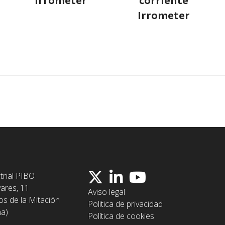
Irrometer
corriente
Irrometer
trial PIBO
vares, 11
Aviso legal
os de la Mitación
Politica de privacidad
ña)
Política de cookies