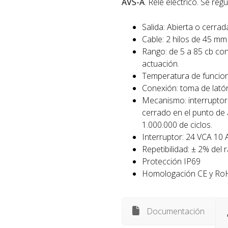
AVS-A
. Relé eléctrico. Se reg
Salida: Abierta o cerrad
Cable: 2 hilos de 45 m
Rango: de 5 a 85 cb con
actuación.
Temperatura de funcion
Conexión: toma de lat
Mecanismo: interruptor
cerrado en el punto de 
1.000.000 de ciclos.
Interruptor: 24 VCA 1
Repetibilidad: ± 2% del
Protección IP69
Homologación CE y Ro
Documentación