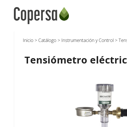
Skip
to
content
Inicio
>
Catálogo
>
Instrumentación y Control
>
Ten
Tensiómetro eléctri