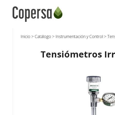
Skip
to
content
Inicio
>
Catálogo
>
Instrumentación y Control
>
Ten
Tensiómetros Ir