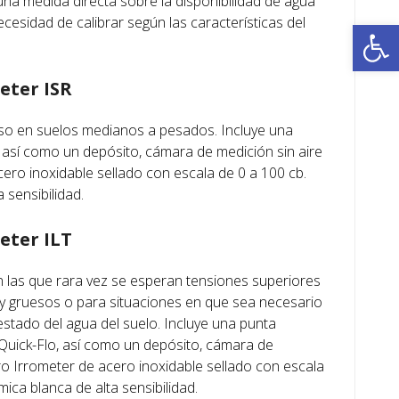
a medida directa sobre la disponibilidad de agua
necesidad de calibrar según las características del
Ab
eter ISR
so en suelos medianos a pesados. Incluye una
así como un depósito, cámara de medición sin aire
ero inoxidable sellado con escala de 0 a 100 cb.
 sensibilidad.
eter ILT
 las que rara vez se esperan tensiones superiores
uy gruesos o para situaciones en que sea necesario
estado del agua del suelo. Incluye una punta
Quick-Flo, así como un depósito, cámara de
ro Irrometer de acero inoxidable sellado con escala
ica blanca de alta sensibilidad.