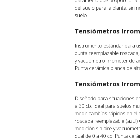
parámetro que proporciona un
del suelo para la planta, sin 
suelo.
Tensiómetros Irrom
Instrumento estándar para u
punta reemplazable roscada, 
y vacuómetro Irrometer de ac
Punta cerámica blanca de alta
Tensiómetros Irrom
Diseñado para situaciones en
a 30 cb. Ideal para suelos m
medir cambios rápidos en el 
roscada reemplazable (azul) 
medición sin aire y vacuómet
dual de 0 a 40 cb. Punta cerám