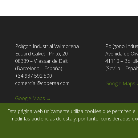
Polígon Industrial Vallmorena
Polígono Indus
Eduard Calvet i Pintó, 20
Avenida de Oli
08339 – Vilassar de Dalt
41110 – Bollull
(Barcelona – España)
(Sevilla – Espa
+34 937 592 500
comercial@copersa.com
Google Maps
Google Maps →
Esta página web únicamente utiliza cookies que permiten el 
medir las audiencias de esta y, por tanto, consideradas exe