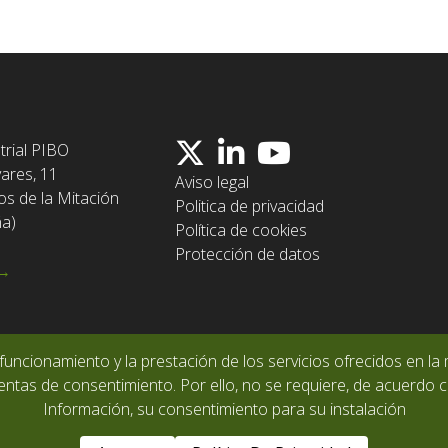
trial PIBO
vares, 11
Aviso legal
os de la Mitación
Politica de privacidad
ña)
Política de cookies
Protección de datos
 →
funcionamiento y la prestación de los servicios ofrecidos en la 
ntas de consentimiento. Por ello, no se requiere, de acuerdo co
Información, su consentimiento para su instalación
Copyright © 2026
Copersa · Riego
, All Rights Reserved.