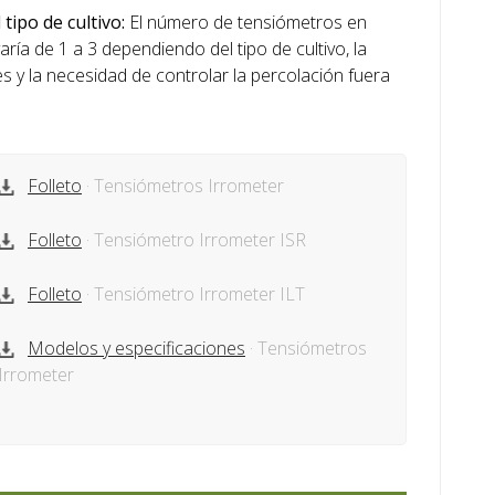
tipo de cultivo:
El número de tensiómetros en
ría de 1 a 3 dependiendo del tipo de cultivo, la
es y la necesidad de controlar la percolación fuera
.
Folleto
· Tensiómetros Irrometer
Folleto
· Tensiómetro Irrometer ISR
Folleto
· Tensiómetro Irrometer ILT
Modelos y especificaciones
· Tensiómetros
Irrometer